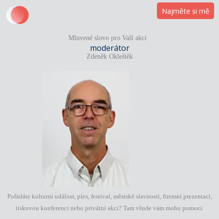
Přeskočit
Najměte si mě
na
obsah
Mluvené slovo pro Vaši akci
moderátor
Zdeněk Okleštěk
Pořádáte kulturní událost, ples, festival, městské slavnosti, firemní prezentaci,
tiskovou konferenci nebo privátní akci? Tam všude vám mohu pomoci.