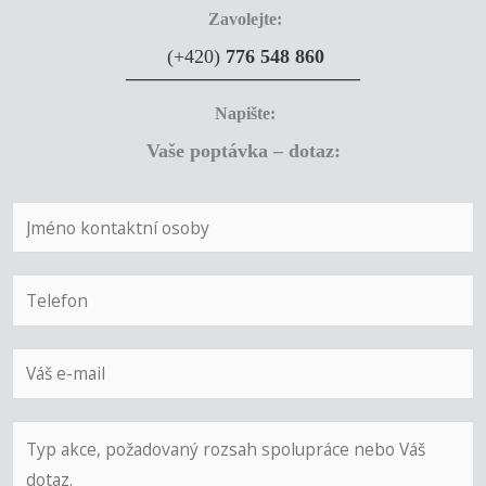
Zavolejte:
(+420)
776 548 860
________________________
Napište:
Vaše poptávka – dotaz:
J
m
é
T
n
e
o
l
E
*
e
-
f
m
P
o
a
o
n
i