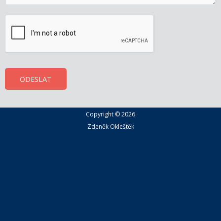
p
*
l
i
*
s
a
k
c
ODESLAT
e
,
d
Copyright © 2026
Zdeněk Okleštěk
o
t
a
z