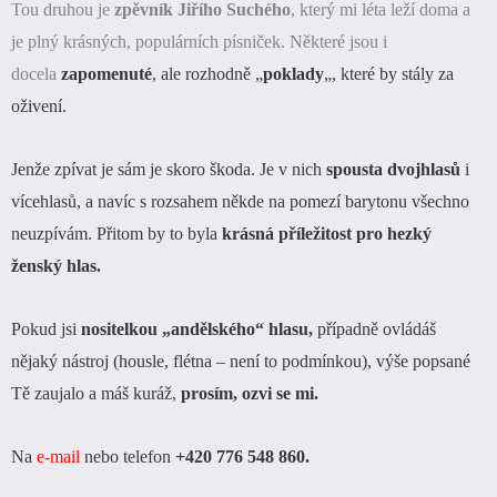
Tou druhou je
zpěvník Jiřího Suchého
, který mi léta leží doma a
je plný krásných, populárních písniček.
Některé jsou i
docela
zapomenuté
, ale rozhodně „
poklady
„, které by stály za
oživení.
Jenže zpívat je sám je skoro škoda. Je v nich
s
pousta dvojhlasů
i
vícehlasů, a navíc s rozsahem někde na pomezí barytonu
všechno
neuzpívám. Přitom by to byla
krásná příležitost pro hezký
ženský hlas.
Pokud jsi
nositelkou „andělského“ hlasu,
případně ovládáš
nějaký nástroj (housle, flétna – není to podmínkou), výše popsané
Tě zaujalo a máš kuráž,
prosím, ozvi se mi.
Na
e-mail
nebo telefon
+420 776 548 860.