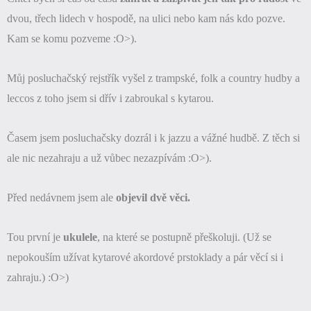
dvou, třech lidech v hospodě, na ulici nebo kam nás kdo pozve.
Kam se komu pozveme :O>).
Můj posluchačský rejstřík vyšel z trampské, folk a country hudby a
leccos z toho jsem si dřív i zabroukal s kytarou.
Časem jsem posluchačsky dozrál i k jazzu a vážné hudbě. Z těch si
ale nic nezahraju a už vůbec nezazpívám :O>).
Před nedávnem jsem ale
objevil dvě věci.
Tou první je
ukulele
, na které se postupně přeškoluji.
(Už se
nepokouším užívat kytarové akordové prstoklady a pár věcí si i
zahraju.) :O>)