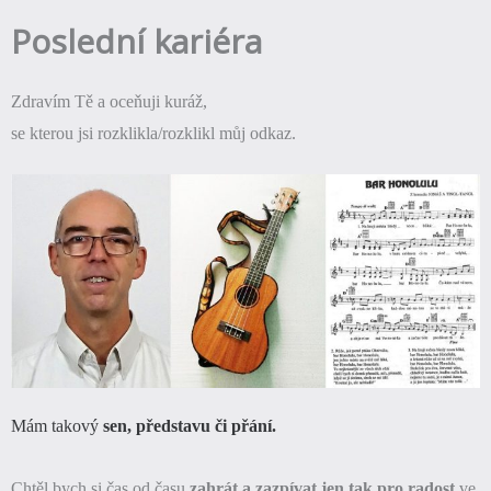
Poslední kariéra
Zdravím Tě a oceňuji kuráž,
se kterou jsi rozklikla/rozklikl můj odkaz.
Mám takový
sen, představu či přání.
Chtěl bych si čas od času
zahrát a zazpívat jen tak pro radost
ve